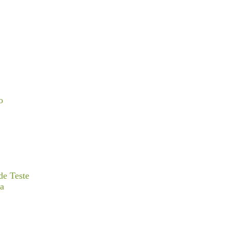
o
de Teste
ta