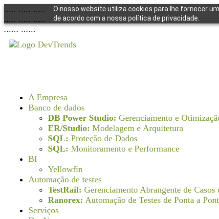
..... ..... .....
O nosso website utiliza cookies para lhe fornecer um
..... ..... .....
de acordo com a nossa política de privacidade.
...... ......
A Empresa
Banco de dados
DB Power Studio:
Gerenciamento e Otimizaçã
ER/Studio:
Modelagem e Arquitetura
SQL:
Proteção de Dados
SQL:
Monitoramento e Performance
BI
Yellowfin
Automação de testes
TestRail:
Gerenciamento Abrangente de Casos 
Ranorex:
Automação de Testes de Ponta a Pon
Serviços