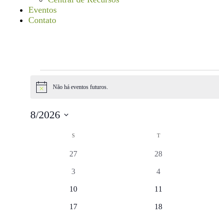
Eventos
Contato
Não há eventos futuros.
Notice
8/2026
Selecione
Calendárior
a
S
T
data.
de
0
0
27
28
Eventos
eventos
eventos
0
0
3
4
eventos
eventos
0
0
10
11
eventos
eventos
0
0
17
18
eventos
eventos