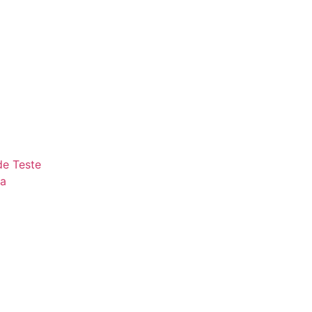
e Teste
ta