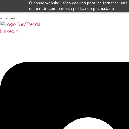
..... ..... .....
O nosso website utiliza cookies para lhe fornecer uma 
de acordo com a nossa política de privacidade.
..... ..... .....
Ir
...... ......
para
o
Linkedin
conteúdo